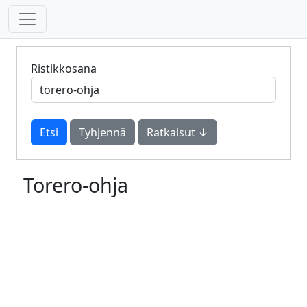
Ristikkosana
Tyhjennä
Ratkaisut ↓
Torero-ohja