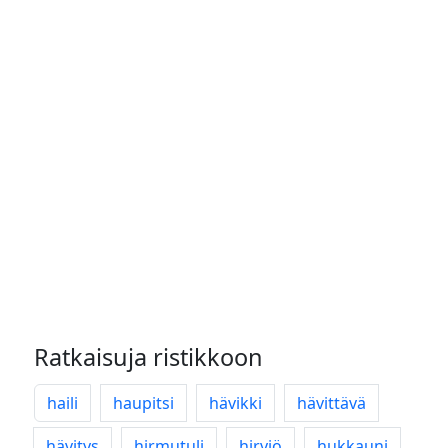
Ratkaisuja ristikkoon
haili
haupitsi
hävikki
hävittävä
hävitys
hirmutuli
hirviö
hukkauni