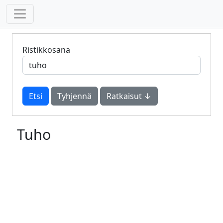
Ristikkosana
Tyhjennä
Ratkaisut ↓
Tuho