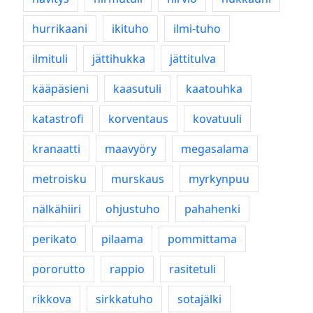
hurrikaani
ikituho
ilmi-tuho
ilmituli
jättihukka
jättitulva
kääpäsieni
kaasutuli
kaatouhka
katastrofi
korventaus
kovatuuli
kranaatti
maavyöry
megasalama
metroisku
murskaus
myrkynpuu
nälkähiiri
ohjustuho
pahahenki
perikato
pilaama
pommittama
pororutto
rappio
rasitetuli
rikkova
sirkkatuho
sotajälki