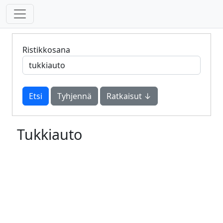
Ristikkosana
Tyhjennä
Ratkaisut ↓
Tukkiauto