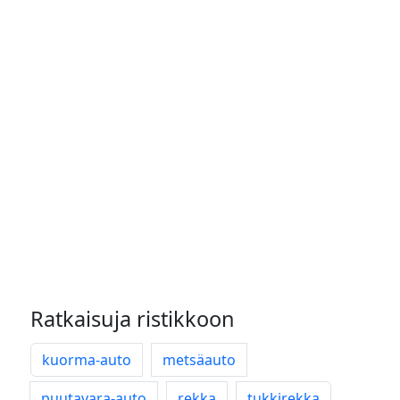
Ratkaisuja ristikkoon
kuorma-auto
metsäauto
puutavara-auto
rekka
tukkirekka