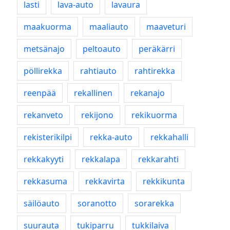
lasti
lava-auto
lavaura
maakuorma
maaliauto
maaveturi
metsänajo
peltoauto
peräkärri
pöllirekka
rahtiauto
rahtirekka
reenpää
rekallinen
rekanajo
rekanveto
rekijono
rekikuorma
rekisterikilpi
rekka-auto
rekkahalli
rekkakyyti
rekkalapa
rekkarahti
rekkasuma
rekkavirta
rekkikunta
säilöauto
soranotto
sorarekka
suurauta
tukiparru
tukkilaiva