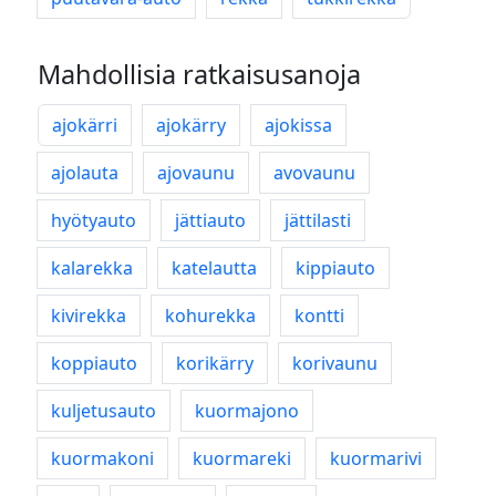
Mahdollisia ratkaisusanoja
ajokärri
ajokärry
ajokissa
ajolauta
ajovaunu
avovaunu
hyötyauto
jättiauto
jättilasti
kalarekka
katelautta
kippiauto
kivirekka
kohurekka
kontti
koppiauto
korikärry
korivaunu
kuljetusauto
kuormajono
kuormakoni
kuormareki
kuormarivi