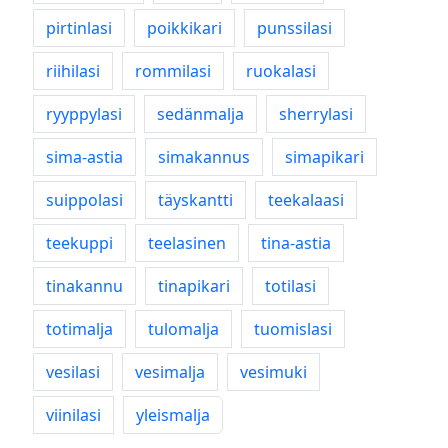
pirtinlasi
poikkikari
punssilasi
riihilasi
rommilasi
ruokalasi
ryyppylasi
sedänmalja
sherrylasi
sima-astia
simakannus
simapikari
suippolasi
täyskantti
teekalaasi
teekuppi
teelasinen
tina-astia
tinakannu
tinapikari
totilasi
totimalja
tulomalja
tuomislasi
vesilasi
vesimalja
vesimuki
viinilasi
yleismalja