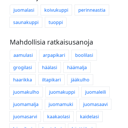
juomalasi
koivukuppi
perinneastia
saunakuppi
tuoppi
Mahdollisia ratkaisusanoja
aamulasi
arpapikari
boolilasi
grogilasi
häälasi
häämalja
haarikka
iltapikari
jääkulho
juomakulho
juomakuppi
juomaleili
juomamalja
juomamuki
juomasaavi
juomasarvi
kaakaolasi
kaidelasi