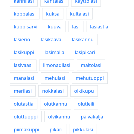
kännilasi
kantalasi
käyttölasi
koppalasi
kuksa
kultalasi
kuppisarvi
kuuva
lasi
lasiastia
lasieriö
lasikaava
lasikannu
lasikuppi
lasimalja
lasipikari
lasivaasi
limonadilasi
maitolasi
manalasi
mehulasi
mehutuoppi
merilasi
nokkalasi
olkikupu
olutastia
olutkannu
olutleili
oluttuoppi
olvikannu
päiväkalja
piimäkuppi
pikari
pikkulasi