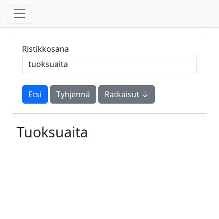
Ristikkosana
Tyhjennä
Ratkaisut ↓
Tuoksuaita