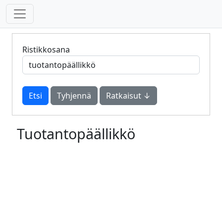
Ristikkosana
Tyhjennä
Ratkaisut ↓
Tuotantopäällikkö