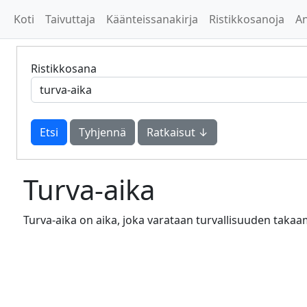
Koti
Taivuttaja
Käänteissanakirja
Ristikkosanoja
A
Ristikkosana
Tyhjennä
Ratkaisut ↓
Turva-aika
Turva-aika on aika, joka varataan turvallisuuden takaam