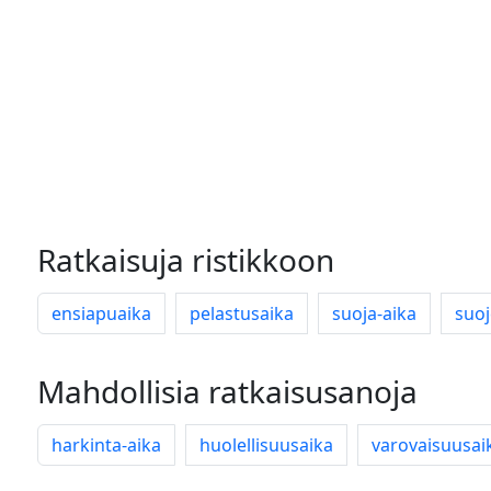
Ratkaisuja ristikkoon
ensiapuaika
pelastusaika
suoja-aika
suoj
Mahdollisia ratkaisusanoja
harkinta-aika
huolellisuusaika
varovaisuusai