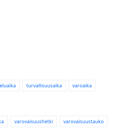
eluaika
turvallisuusaika
varoaika
ka
varovaisuushetki
varovaisuustauko