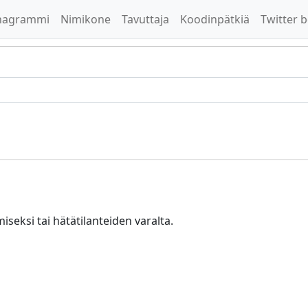
nagrammi
Nimikone
Tavuttaja
Koodinpätkiä
Twitter b
iseksi tai hätätilanteiden varalta.