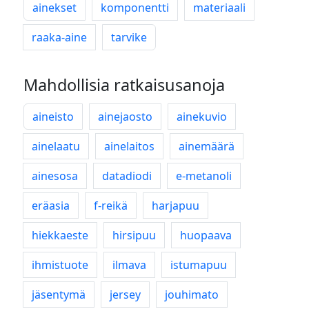
ainekset
komponentti
materiaali
raaka-aine
tarvike
Mahdollisia ratkaisusanoja
aineisto
ainejaosto
ainekuvio
ainelaatu
ainelaitos
ainemäärä
ainesosa
datadiodi
e-metanoli
eräasia
f-reikä
harjapuu
hiekkaeste
hirsipuu
huopaava
ihmistuote
ilmava
istumapuu
jäsentymä
jersey
jouhimato