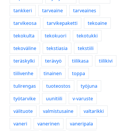
tankkeri
tarveaine
tarveaines
tarvikeosa
tarvikepaketti
tekoaine
tekokulta
tekokuori
tekotukki
tekoväline
tekstiasia
tekstiili
teräskylki
terävyö
tiilikasa
tiilikivi
tiilivenhe
tinainen
toppa
tulirengas
tuoteostos
työjuna
työtarvike
uunitiili
v-varuste
välituote
valmistusaine
valtarikki
vaneri
vanerinen
vaneripala