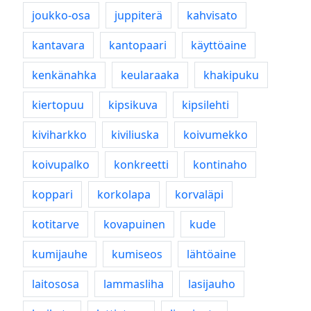
joukko-osa
juppiterä
kahvisato
kantavara
kantopaari
käyttöaine
kenkänahka
keularaaka
khakipuku
kiertopuu
kipsikuva
kipsilehti
kiviharkko
kiviliuska
koivumekko
koivupalko
konkreetti
kontinaho
koppari
korkolapa
korvaläpi
kotitarve
kovapuinen
kude
kumijauhe
kumiseos
lähtöaine
laitososa
lammasliha
lasijauho