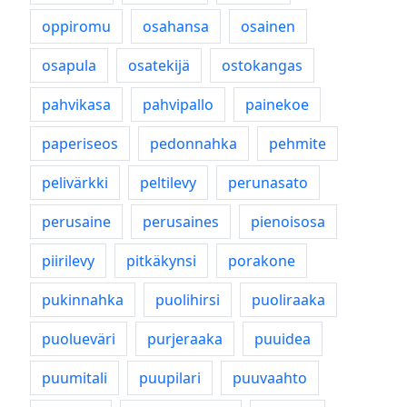
oppiromu
osahansa
osainen
osapula
osatekijä
ostokangas
pahvikasa
pahvipallo
painekoe
paperiseos
pedonnahka
pehmite
pelivärkki
peltilevy
perunasato
perusaine
perusaines
pienoisosa
piirilevy
pitkäkynsi
porakone
pukinnahka
puolihirsi
puoliraaka
puolueväri
purjeraaka
puuidea
puumitali
puupilari
puuvaahto