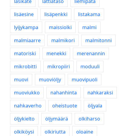
lasikate
lattiataso
liemipata
lisäesine
lisäpenkki
listakama
lyijykampa
maissiolki
malmi
malmiaarre
malmikori
malmitonni
matoriski
menekki
merenannin
mikrobitti
mikropiiri
moduuli
muovi
muoviöljy
muovipuoli
muoviukko
nahanhinta
nahkaraksi
nahkaverho
oheistuote
öljyala
öljykielto
öljymäärä
olkiharso
olkiköysi
olkiriutta
oloaine