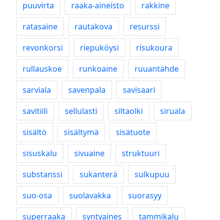
puuvirta
raaka-aineisto
rakkine
ratasaine
rautakova
resurssi
revonkorsi
riepuköysi
risukoura
rullauskoe
runkoaine
ruuantähde
sarviala
savenpala
savisaari
savitiili
sellulasti
siltaolki
siruala
sisältö
sisältymä
sisätuote
sisuskalu
sivuaine
struktuuri
substanssi
sukanterä
sulkupuu
suo-osa
suolavakka
suorasyy
superraaka
syntyaines
tammikalu