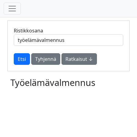
Ristikkosana
Tyhjennä
Ratkaisut ↓
Työelämävalmennus