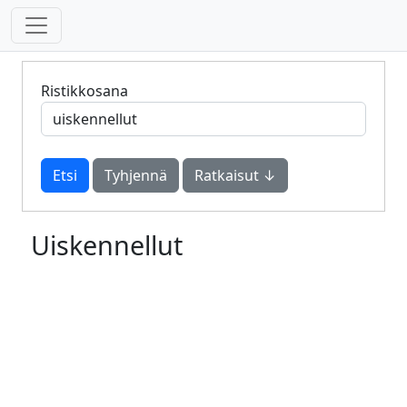
Ristikkosana
Tyhjennä
Ratkaisut ↓
Uiskennellut