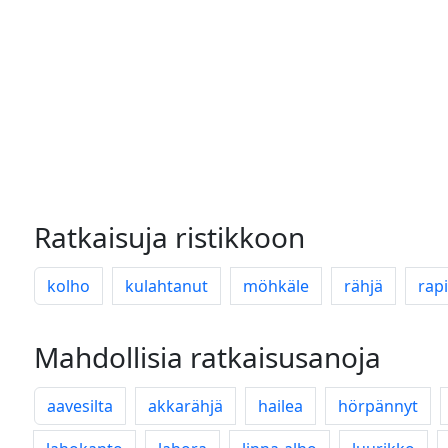
Ratkaisuja ristikkoon
kolho
kulahtanut
möhkäle
rähjä
rap
Mahdollisia ratkaisusanoja
aavesilta
akkarähjä
hailea
hörpännyt