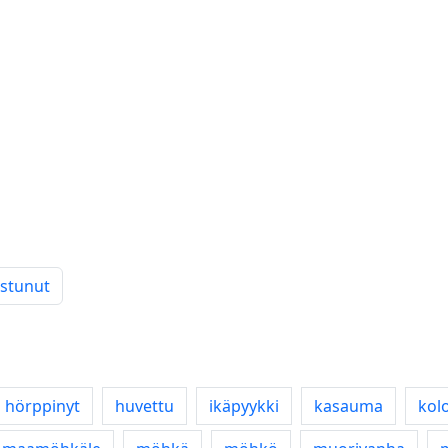
istunut
hörppinyt
huvettu
ikäpyykki
kasauma
kol