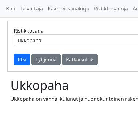
Koti
Taivuttaja
Käänteissanakirja
Ristikkosanoja
A
Ristikkosana
Tyhjennä
Ratkaisut ↓
Ukkopaha
Ukkopaha on vanha, kulunut ja huonokuntoinen raken