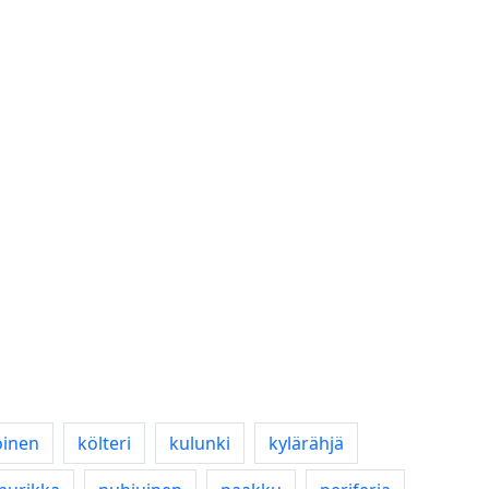
oinen
költeri
kulunki
kylärähjä