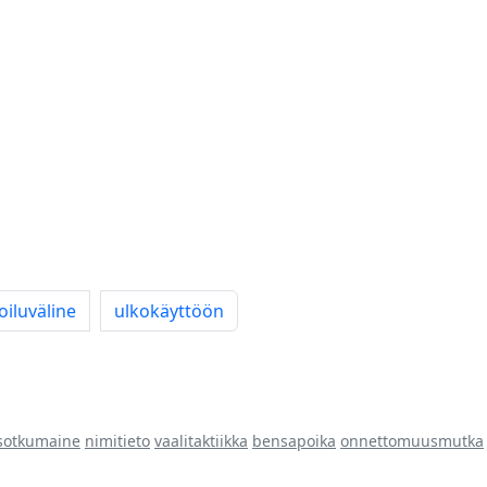
oiluväline
ulkokäyttöön
sotkumaine
nimitieto
vaalitaktiikka
bensapoika
onnettomuusmutka