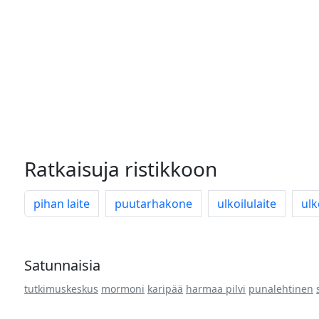
Ratkaisuja ristikkoon
pihan laite
puutarhakone
ulkoilulaite
ulk
Satunnaisia
tutkimuskeskus
mormoni
karipää
harmaa pilvi
punalehtinen