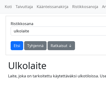
Koti
Taivuttaja
Käänteissanakirja
Ristikkosanoja
A
Ristikkosana
Tyhjennä
Ratkaisut ↓
Ulkolaite
Laite, joka on tarkoitettu käytettäväksi ulkotiloissa. U