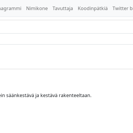
nagrammi
Nimikone
Tavuttaja
Koodinpätkiä
Twitter b
sein säänkestävä ja kestävä rakenteeltaan.