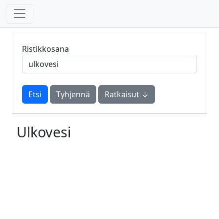
Ristikkosana
Tyhjennä
Ratkaisut ↓
Ulkovesi