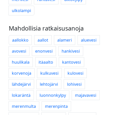
ulkolampi
Mahdollisia ratkaisusanoja
aallokko
aallot
alameri
aluevesi
avovesi
enonvesi
hankivesi
huulikala
itäaalto
kantovesi
korvenoja
kulkuvesi
kulovesi
lähdejärvi
lehtojärvi
lohivesi
lokaräntä
luonnonkylpy
majavavesi
merenmulta
merenpinta