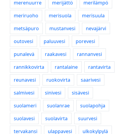
merenuurre
merijättö
merilämpö
meriruoho
merisuola
merisuula
metsäpuro
mustanvesi
nevajärvi
outovesi
paluuvesi
porevesi
punalevä
raakavesi
rannanvesi
rannikkovirta
rantalaine
rantavirta
reunavesi
ruokovirta
saarivesi
salmivesi
sinivesi
sisävesi
suolameri
suolanrae
suolapohja
suolavesi
suolavirta
suurvesi
tervakansi
ulappavesi
ulkokylpylä