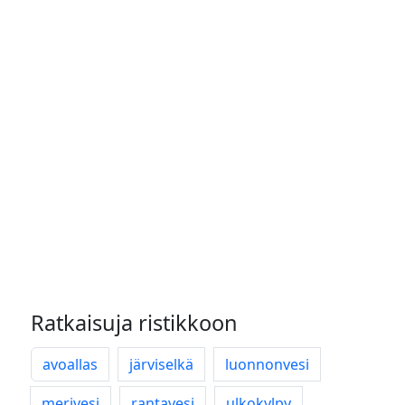
Ratkaisuja ristikkoon
avoallas
järviselkä
luonnonvesi
merivesi
rantavesi
ulkokylpy