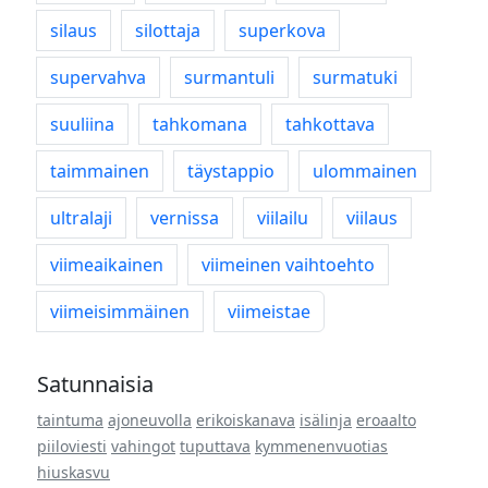
silaus
silottaja
superkova
supervahva
surmantuli
surmatuki
suuliina
tahkomana
tahkottava
taimmainen
täystappio
ulommainen
ultralaji
vernissa
viilailu
viilaus
viimeaikainen
viimeinen vaihtoehto
viimeisimmäinen
viimeistae
Satunnaisia
taintuma
ajoneuvolla
erikoiskanava
isälinja
eroaalto
piiloviesti
vahingot
tuputtava
kymmenenvuotias
hiuskasvu