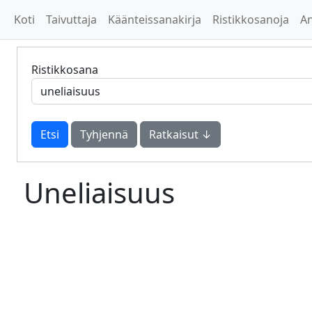
Koti
Taivuttaja
Käänteissanakirja
Ristikkosanoja
A
Ristikkosana
Tyhjennä
Ratkaisut ↓
Uneliaisuus