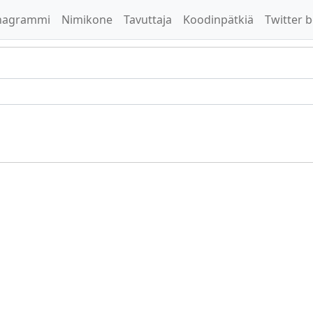
nagrammi
Nimikone
Tavuttaja
Koodinpätkiä
Twitter b