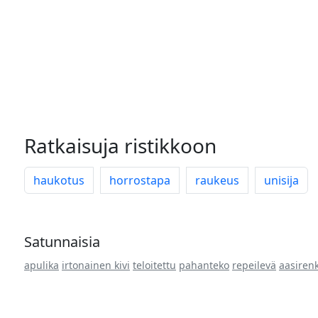
Ratkaisuja ristikkoon
haukotus
horrostapa
raukeus
unisija
Satunnaisia
apulika
irtonainen kivi
teloitettu
pahanteko
repeilevä
aasirenk