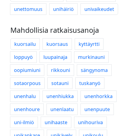
unettomuus
unihäiriö
univaikeudet
Mahdollisia ratkaisusanoja
kuorsailu
kuorsaus
kyttäyrtti
loppuyö
luupainaja
murkinauni
oopiumiuni
rikkouni
sängynoma
sotaorpous
sotauni
tuskanyö
unenhalu
unenhiukka
unenhorkka
unenhoure
unenlaatu
unenpuute
uni-ilmiö
unihaaste
unihouriva
unikankare
unikävely
unikoulu