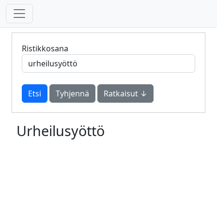
Ristikkosana
Tyhjennä
Ratkaisut ↓
Urheilusyöttö