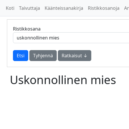
Koti
Taivuttaja
Käänteissanakirja
Ristikkosanoja
A
Ristikkosana
Tyhjennä
Ratkaisut ↓
Uskonnollinen mies