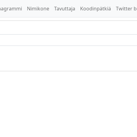
nagrammi
Nimikone
Tavuttaja
Koodinpätkiä
Twitter b