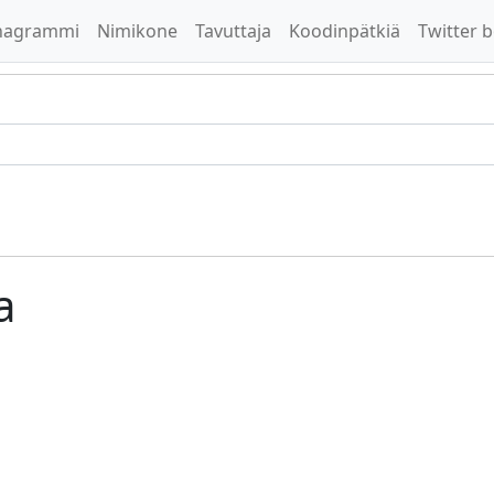
nagrammi
Nimikone
Tavuttaja
Koodinpätkiä
Twitter b
a