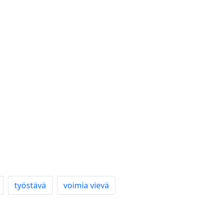
työstävä
voimia vievä