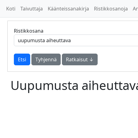
Koti
Taivuttaja
Käänteissanakirja
Ristikkosanoja
A
Ristikkosana
Tyhjennä
Ratkaisut ↓
Uupumusta aiheuttav