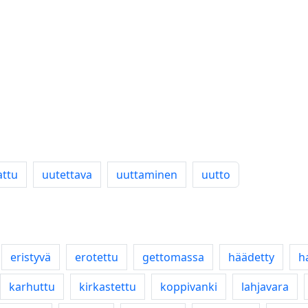
attu
uutettava
uuttaminen
uutto
eristyvä
erotettu
gettomassa
häädetty
h
karhuttu
kirkastettu
koppivanki
lahjavara