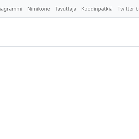
nagrammi
Nimikone
Tavuttaja
Koodinpätkiä
Twitter b