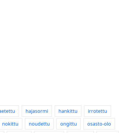
aetettu
hajasormi
hankittu
irrotettu
nokittu
noudettu
ongittu
osasto-olo