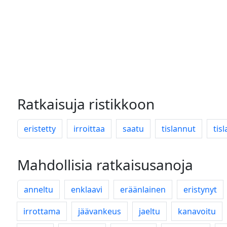
Ratkaisuja ristikkoon
eristetty
irroittaa
saatu
tislannut
tisl
Mahdollisia ratkaisusanoja
anneltu
enklaavi
eräänlainen
eristynyt
irrottama
jäävankeus
jaeltu
kanavoitu