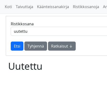
Koti
Taivuttaja
Käänteissanakirja
Ristikkosanoja
A
Ristikkosana
Tyhjennä
Ratkaisut ↓
Uutettu