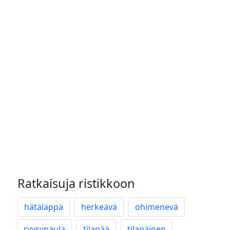
Ratkaisuja ristikkoon
hätäläppä
herkeävä
ohimenevä
ryysynaula
tilapää
tilapäinen