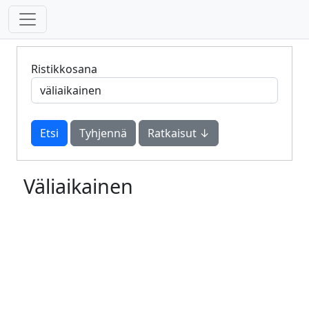
Ristikkosana
Tyhjennä
Ratkaisut ↓
Väliaikainen