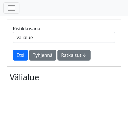
Ristikkosana
Tyhjennä
Ratkaisut ↓
Välialue