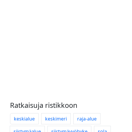
Ratkaisuja ristikkoon
keskialue
keskimeri
raja-alue
siirtymäalue
siirtymävyöhyke
sola