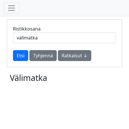
Ristikkosana
Tyhjennä
Ratkaisut ↓
Välimatka