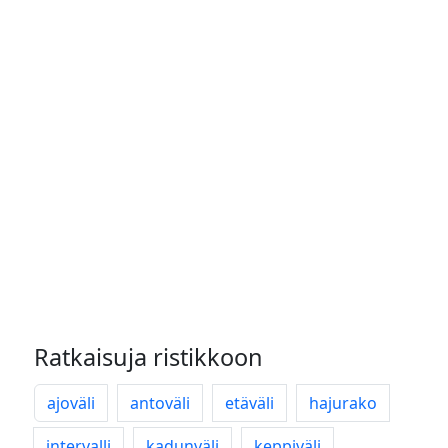
Ratkaisuja ristikkoon
ajoväli
antoväli
etäväli
hajurako
intervalli
kadunväli
keppiväli