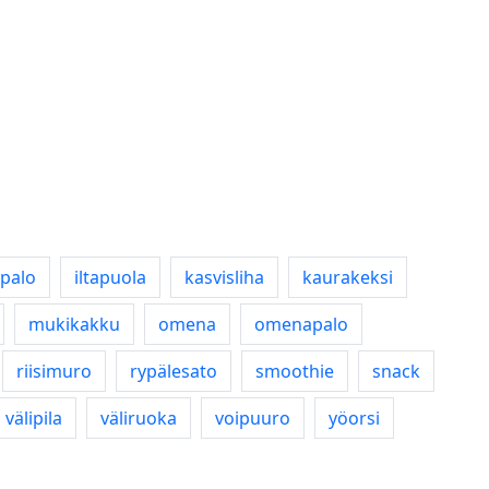
apalo
iltapuola
kasvisliha
kaurakeksi
mukikakku
omena
omenapalo
riisimuro
rypälesato
smoothie
snack
välipila
väliruoka
voipuuro
yöorsi