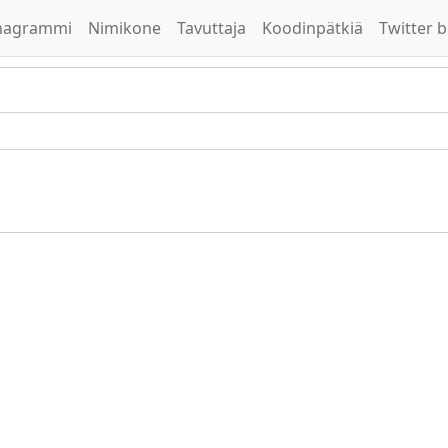
nagrammi
Nimikone
Tavuttaja
Koodinpätkiä
Twitter b