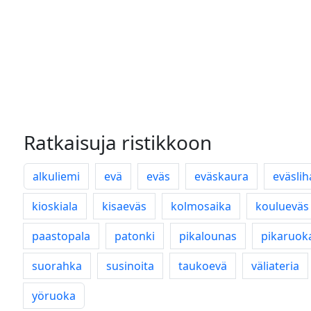
Ratkaisuja ristikkoon
alkuliemi
evä
eväs
eväskaura
eväslih
kioskiala
kisaeväs
kolmosaika
koulueväs
paastopala
patonki
pikalounas
pikaruok
suorahka
susinoita
taukoevä
väliateria
yöruoka