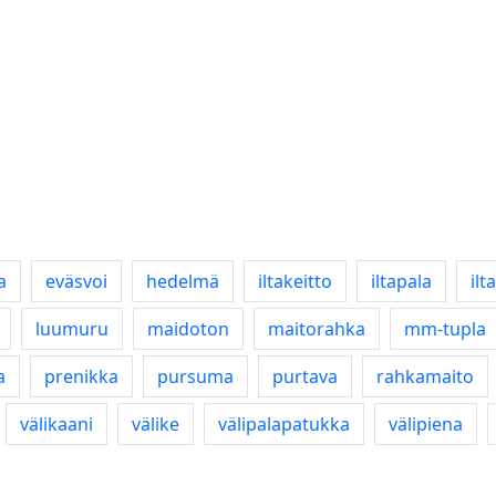
a
eväsvoi
hedelmä
iltakeitto
iltapala
ilt
luumuru
maidoton
maitorahka
mm-tupla
a
prenikka
pursuma
purtava
rahkamaito
välikaani
välike
välipalapatukka
välipiena