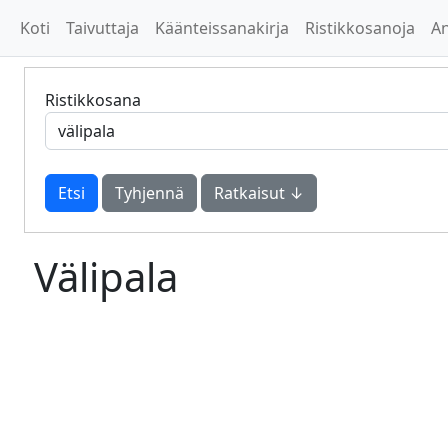
Koti
Taivuttaja
Käänteissanakirja
Ristikkosanoja
A
Ristikkosana
Tyhjennä
Ratkaisut ↓
Välipala