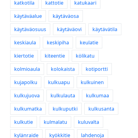
katkotila
kattotie
katukaari
käytäväalue
käytäväosa
käytäväosuus
käytäväovi
käytävätila
keskiaula
keskipiha
keulatie
kiertotie
kiteentie
kölikatu
kolmioaula
kolokaista
kotiportti
kujapolku
kulkuapu
kulkuinen
kulkujuova
kulkulauta
kulkumaa
kulkumatka
kulkuputki
kulkusanta
kulkutie
kulmalatu
kuluvalta
kylänraide
kyökkitie
lahdenoja