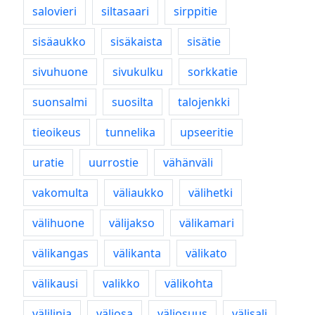
salovieri
siltasaari
sirppitie
sisäaukko
sisäkaista
sisätie
sivuhuone
sivukulku
sorkkatie
suonsalmi
suosilta
talojenkki
tieoikeus
tunnelika
upseeritie
uratie
uurrostie
vähänväli
vakomulta
väliaukko
välihetki
välihuone
välijakso
välikamari
välikangas
välikanta
välikato
välikausi
valikko
välikohta
välilinja
väliosa
väliosuus
välisali