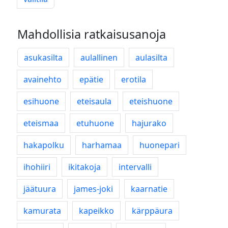
Mahdollisia ratkaisusanoja
asukasilta
aulallinen
aulasilta
avainehto
epätie
erotila
esihuone
eteisaula
eteishuone
eteismaa
etuhuone
hajurako
hakapolku
harhamaa
huonepari
ihohiiri
ikitakoja
intervalli
jäätuura
james-joki
kaarnatie
kamurata
kapeikko
kärppäura