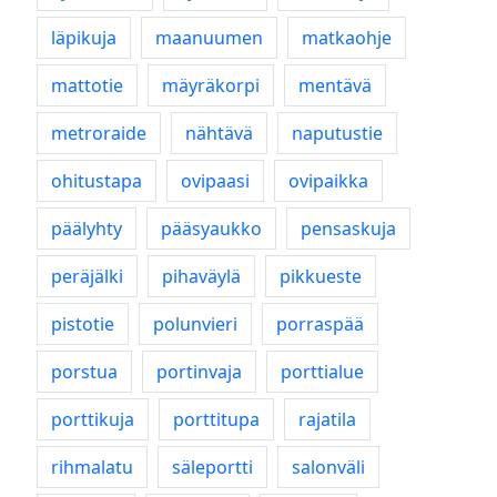
läpikuja
maanuumen
matkaohje
mattotie
mäyräkorpi
mentävä
metroraide
nähtävä
naputustie
ohitustapa
ovipaasi
ovipaikka
päälyhty
pääsyaukko
pensaskuja
peräjälki
pihaväylä
pikkueste
pistotie
polunvieri
porraspää
porstua
portinvaja
porttialue
porttikuja
porttitupa
rajatila
rihmalatu
säleportti
salonväli