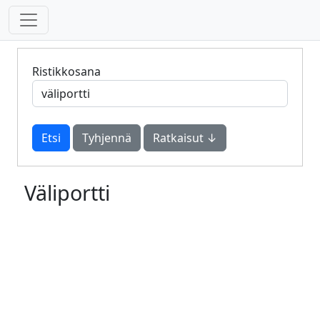
Ristikkosana
Tyhjennä
Ratkaisut ↓
Väliportti