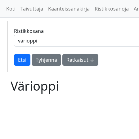
Koti
Taivuttaja
Käänteissanakirja
Ristikkosanoja
A
Ristikkosana
Tyhjennä
Ratkaisut ↓
Värioppi