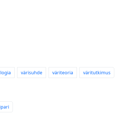
logia
värisuhde
väriteoria
väritutkimus
ipari