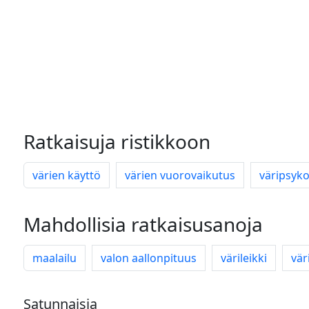
Ratkaisuja ristikkoon
värien käyttö
värien vuorovaikutus
väripsyko
Mahdollisia ratkaisusanoja
maalailu
valon aallonpituus
värileikki
vär
Satunnaisia