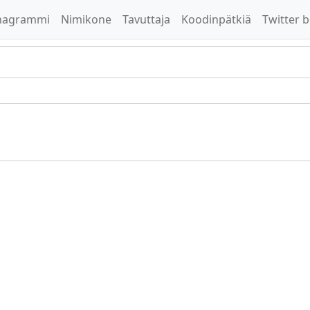
nagrammi
Nimikone
Tavuttaja
Koodinpätkiä
Twitter b