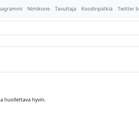
nagrammi
Nimikone
Tavuttaja
Koodinpätkiä
Twitter b
ja huollettava hyvin.