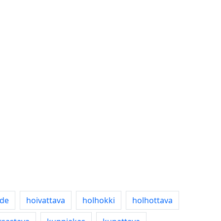
hde
hoivattava
holhokki
holhottava