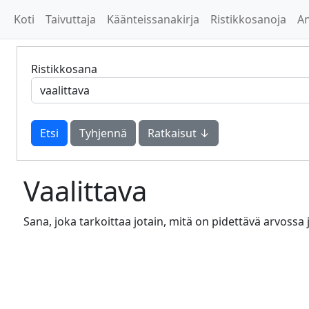
Koti
Taivuttaja
Käänteissanakirja
Ristikkosanoja
A
Ristikkosana
Tyhjennä
Ratkaisut ↓
Vaalittava
Sana, joka tarkoittaa jotain, mitä on pidettävä arvossa 