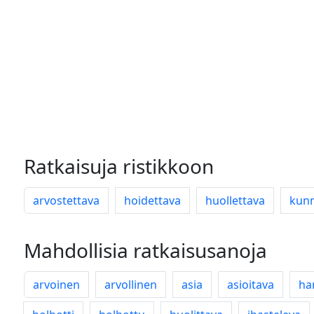
Ratkaisuja ristikkoon
arvostettava
hoidettava
huollettava
kunn
Mahdollisia ratkaisusanoja
arvoinen
arvollinen
asia
asioitava
ha