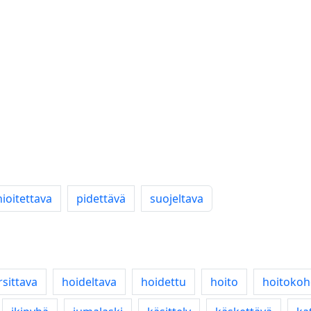
ioitettava
pidettävä
suojeltava
rsittava
hoideltava
hoidettu
hoito
hoitoko