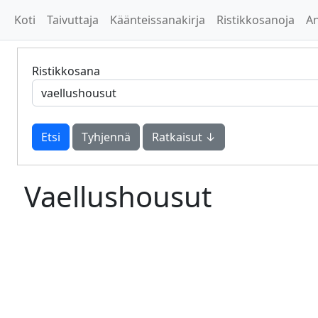
Koti
Taivuttaja
Käänteissanakirja
Ristikkosanoja
A
Ristikkosana
Tyhjennä
Ratkaisut ↓
Vaellushousut