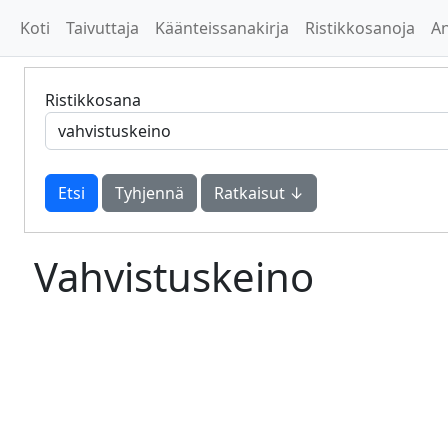
Koti
Taivuttaja
Käänteissanakirja
Ristikkosanoja
A
Ristikkosana
Tyhjennä
Ratkaisut ↓
Vahvistuskeino