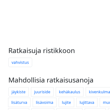
Ratkaisuja ristikkoon
vahvistus
Mahdollisia ratkaisusanoja
jäykiste
juuriside
kehäkaulus
kivenkulm
lisäturva
lisävoima
lujite
lujittava
muu