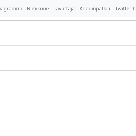
nagrammi
Nimikone
Tavuttaja
Koodinpätkiä
Twitter b