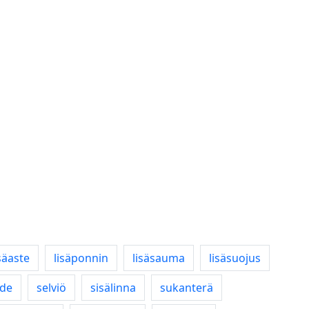
isäaste
lisäponnin
lisäsauma
lisäsuojus
ide
selviö
sisälinna
sukanterä