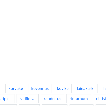
a
korvake
kovennus
kovike
lainakärki
l
ripieli
ratifioiva
raudoitus
rintarauta
ristis