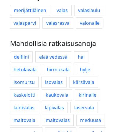
merijättiläinen
valas
valaslaulu
valasparvi
valasrasva
valonalle
Mahdollisia ratkaisusanoja
delfiini
elää vedessä
hai
hetulavala
hirmukala
hylje
isomursu
isovalas
kärsävala
kaskelotti
kaukovala
kirinalle
lahtivalas
läpivalas
laservala
maitovala
maitovalas
meduusa