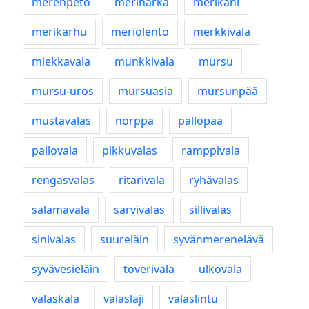
merenpeto
merihärkä
merikani
merikarhu
meriolento
merkkivala
miekkavala
munkkivala
mursu
mursu-uros
mursuasia
mursunpää
mustavalas
norppa
pallopää
pallovala
pikkuvalas
ramppivala
rengasvalas
ritarivala
ryhävalas
salamavala
sarvivalas
sillivalas
sinivalas
suureläin
syvänmerenelävä
syvävesieläin
toverivala
ulkovala
valaskala
valaslaji
valaslintu