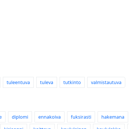
tuleentuva
tuleva
tutkinto
valmistautuva
e
diplomi
ennakoiva
fuksirasti
hakemana