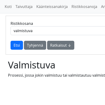
Koti
Taivuttaja
Käänteissanakirja
Ristikkosanoja
A
Ristikkosana
Tyhjennä
Ratkaisut ↓
Valmistuva
Prosessi, jossa jokin valmistuu tai valmistautuu valmis