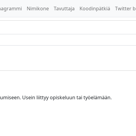
nagrammi
Nimikone
Tavuttaja
Koodinpätkiä
Twitter b
tumiseen. Usein liittyy opiskeluun tai työelämään.