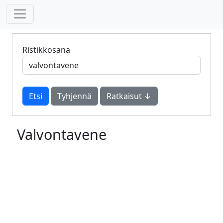
Ristikkosana
Tyhjennä
Ratkaisut ↓
Valvontavene