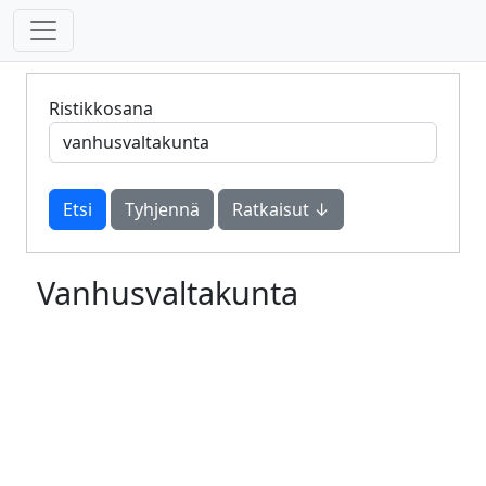
Ristikkosana
Tyhjennä
Ratkaisut ↓
Vanhusvaltakunta