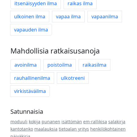
itsenäisyyden ilma
raikas ilma
ulkoinen ilma
vapaa ilma
vapaanilma
vapauden ilma
Mahdollisia ratkaisusanoja
avoinilma
poistoilma
raikasilma
rauhallinenilma
ulkotreeni
virkistäväilma
Satunnaisia
moduuli
kokija
punanen
isättömän
em-rallikisa
salakirja
kantotanko
maalauksia
tietoalan yritys
henkilökohtainen
päiväkirja