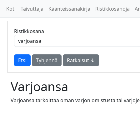
Koti
Taivuttaja
Käänteissanakirja
Ristikkosanoja
A
Ristikkosana
Tyhjennä
Ratkaisut ↓
Varjoansa
Varjoansa tarkoittaa oman varjon omistusta tai varjojen 