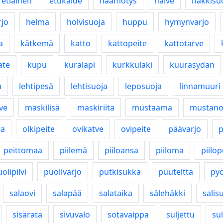
etiäinen
etukaide
häämötys
häive
häkkisu
rjo
helma
holvisuoja
huppu
hymynvarjo
a
kätkemä
katto
kattopeite
kattotarve
ate
kupu
kuraläpi
kurkkulaki
kuurasydän
a
lehtipesä
lehtisuoja
leposuoja
linnamuuri
ve
maskilisä
maskiriita
mustaama
mustano
ta
olkipeite
ovikatve
ovipeite
päävarjo
p
peittomaa
piilemä
piiloansa
piiloma
piilo
olipilvi
puolivarjo
putkisukka
puuteltta
pyö
salaovi
salapää
salataika
sälehäkki
salis
sisärata
sivuvalo
sotavaippa
suljettu
su