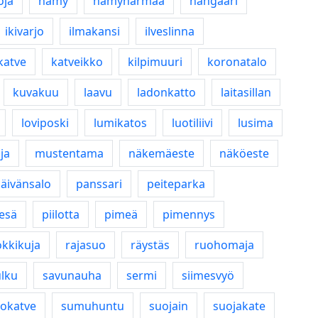
oja
hämy
hämyharmaa
hangaari
ikivarjo
ilmakansi
ilveslinna
katve
katveikko
kilpimuuri
koronatalo
kuvakuu
laavu
ladonkatto
laitasillan
loviposki
lumikatos
luotiliivi
lusima
ja
mustentama
näkemäeste
näköeste
äivänsalo
panssari
peiteparka
pesä
piilotta
pimeä
pimennys
kkikuja
rajasuo
räystäs
ruohomaja
ulku
savunauha
sermi
siimesvyö
lokatve
sumuhuntu
suojain
suojakate