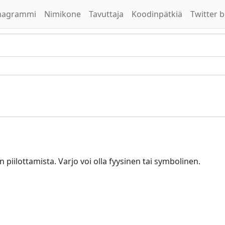
nagrammi
Nimikone
Tavuttaja
Koodinpätkiä
Twitter b
piilottamista. Varjo voi olla fyysinen tai symbolinen.