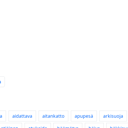
a
a
aidattava
aitankatto
apupesä
arkisuoja