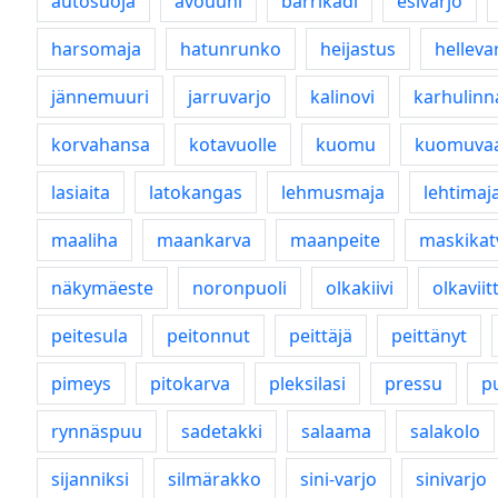
autosuoja
avouuni
barrikadi
esivarjo
harsomaja
hatunrunko
heijastus
helleva
jännemuuri
jarruvarjo
kalinovi
karhulinn
korvahansa
kotavuolle
kuomu
kuomuva
lasiaita
latokangas
lehmusmaja
lehtimaj
maaliha
maankarva
maanpeite
maskikat
näkymäeste
noronpuoli
olkakiivi
olkaviit
peitesula
peitonnut
peittäjä
peittänyt
pimeys
pitokarva
pleksilasi
pressu
pu
rynnäspuu
sadetakki
salaama
salakolo
sijanniksi
silmärakko
sini-varjo
sinivarjo