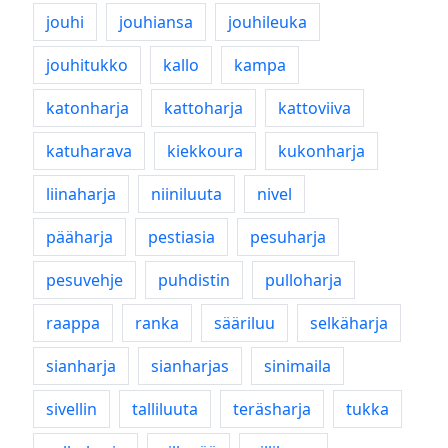
jouhi
jouhiansa
jouhileuka
jouhitukko
kallo
kampa
katonharja
kattoharja
kattoviiva
katuharava
kiekkoura
kukonharja
liinaharja
niiniluuta
nivel
pääharja
pestiasia
pesuharja
pesuvehje
puhdistin
pulloharja
raappa
ranka
sääriluu
selkäharja
sianharja
sianharjas
sinimaila
sivellin
talliluuta
teräsharja
tukka