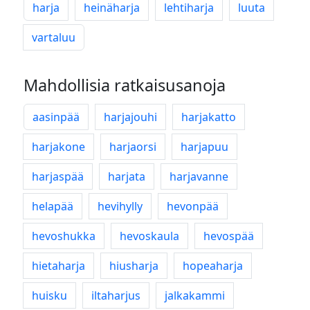
harja
heinäharja
lehtiharja
luuta
vartaluu
Mahdollisia ratkaisusanoja
aasinpää
harjajouhi
harjakatto
harjakone
harjaorsi
harjapuu
harjaspää
harjata
harjavanne
helapää
hevihylly
hevonpää
hevoshukka
hevoskaula
hevospää
hietaharja
hiusharja
hopeaharja
huisku
iltaharjus
jalkakammi