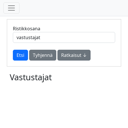
Ristikkosana
Tyhjennä
Ratkaisut ↓
Vastustajat