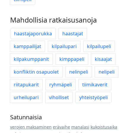
Mahdollisia ratkaisusanoja
haastajaporukka
haastajat
kamppailijat
kilpailupari
kilpailupeli
kilpakumppanit
kimppapeli
kisaajat
konfliktin osapuolet
nelinpeli
nelipeli
riitapukarit
ryhmäpeli
tiimikaverit
urheilupari
viholliset
yhteistyöpeli
Satunnaisia
verojen maksaminen
erävaihe
manalasi
kukoistusaika