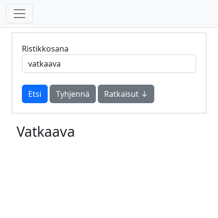
Ristikkosana
Tyhjennä
Ratkaisut ↓
Vatkaava