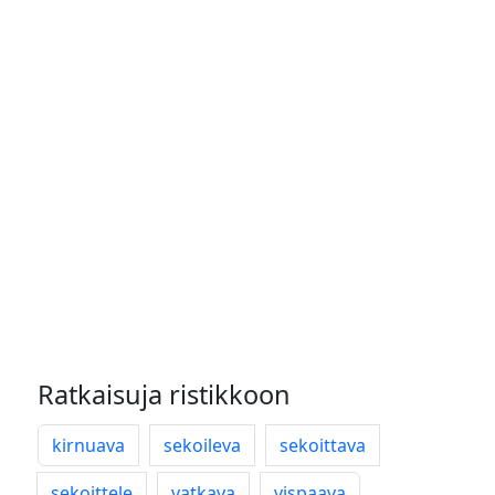
Ratkaisuja ristikkoon
kirnuava
sekoileva
sekoittava
sekoittele
vatkava
vispaava