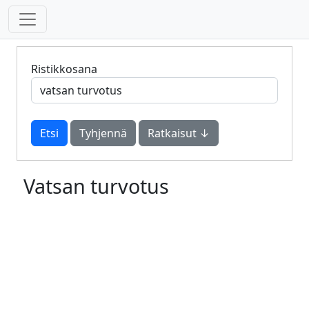
Ristikkosana
Tyhjennä
Ratkaisut ↓
Vatsan turvotus