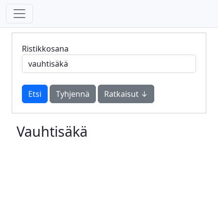
Ristikkosana
Tyhjennä
Ratkaisut ↓
Vauhtisäkä