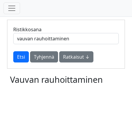
Ristikkosana
Tyhjennä
Ratkaisut ↓
Vauvan rauhoittaminen