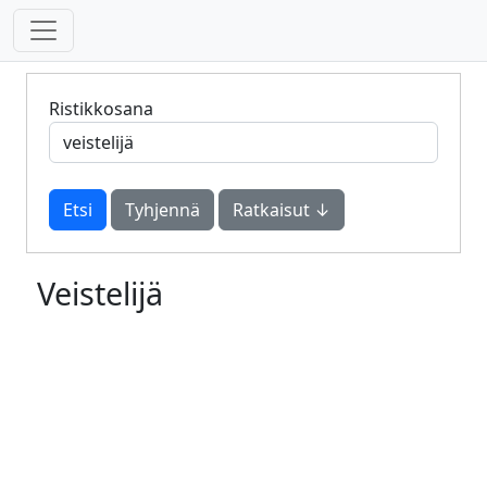
Ristikkosana
Tyhjennä
Ratkaisut ↓
Veistelijä