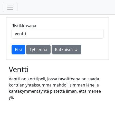
Ristikkosana
Tyhjennä
Ratkaisut ↓
Ventti
Ventti on korttipeli, jossa tavoitteena on saada
korttien yhteissumma mahdollisimman lähelle
kahtakymmentäyhtä pistettä ilman, että menee
yli.