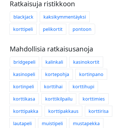
Ratkaisuja ristikkoon
blackjack
kaksikymmentäyksi
korttipeli
pelikortit
pontoon
Mahdollisia ratkaisusanoja
bridgepeli
kalinkali
kasinokortit
kasinopeli
kortepohja
kortinpano
kortinpeli
korttihai
korttihupi
korttikasa
korttikilpailu
korttimies
korttipakka
korttipakkaus
korttirisa
lautapeli
muistipeli
mustapekka