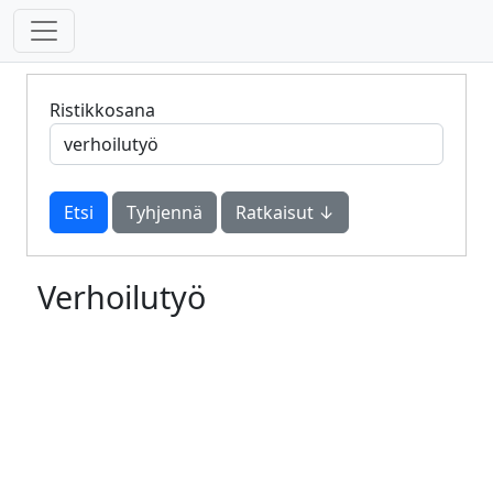
Ristikkosana
Tyhjennä
Ratkaisut ↓
Verhoilutyö