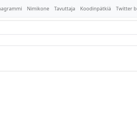
nagrammi
Nimikone
Tavuttaja
Koodinpätkiä
Twitter b