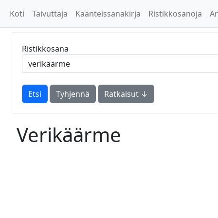
Koti
Taivuttaja
Käänteissanakirja
Ristikkosanoja
A
Ristikkosana
Tyhjennä
Ratkaisut ↓
Verikäärme