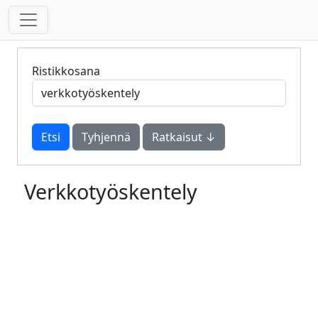
Ristikkosana
Tyhjennä
Ratkaisut ↓
Verkkotyöskentely