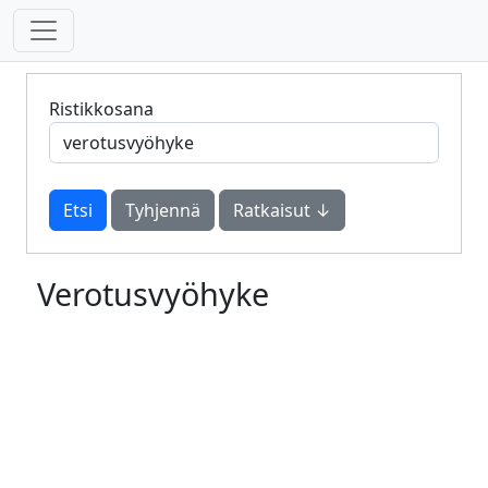
Ristikkosana
Tyhjennä
Ratkaisut ↓
Verotusvyöhyke