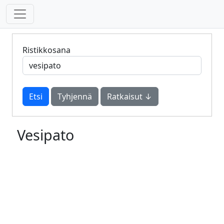
Ristikkosana
Tyhjennä
Ratkaisut ↓
Vesipato