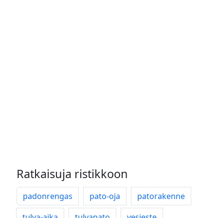
Ratkaisuja ristikkoon
padonrengas
pato-oja
patorakenne
tulva-aika
tulvapato
vesieste