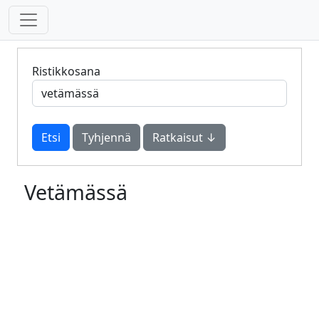
Ristikkosana
Tyhjennä
Ratkaisut ↓
Vetämässä