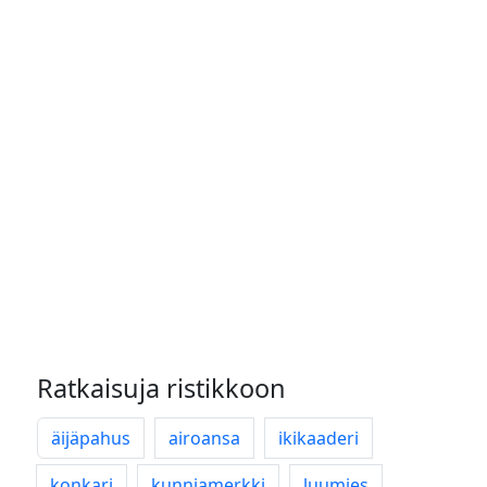
Ratkaisuja ristikkoon
äijäpahus
airoansa
ikikaaderi
konkari
kunniamerkki
luumies