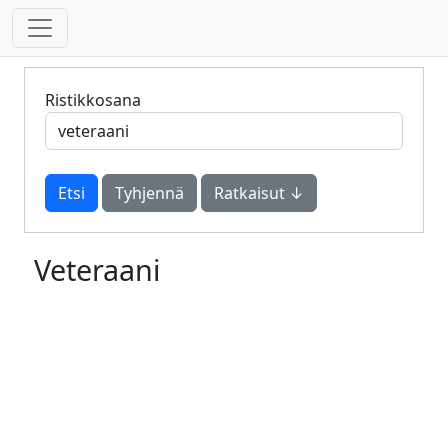
Ristikkosana
Tyhjennä
Ratkaisut ↓
Veteraani